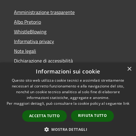
Amministrazione trasparente
Albo Pretorio
WhistleBlowing
Informativa privacy
Note legali
Dichiarazione di accessibilità
×
Informazioni sui cookie
Questo sito web utilizza cookie tecnici e assimilati strettamente
necessari al corretto funzionamento e alla navigazione del sito,
RSS
Copyright © 2026 • Città di
nonché un cookie tecnico analitico al solo fine di elaborare
Accessibilità
informazioni statistiche, aggregate e anonime.
Montecchio Maggiore •
Per maggiori dettagli, può consultare la cookie policy al seguente
link
Privacy
Municipium
Powered by
•
Cookie
Accesso redazione
RIFIUTA TUTTO
ACCETTA TUTTO
Mappa del sito
Obiettivi di accessibilità
MOSTRA DETTAGLI