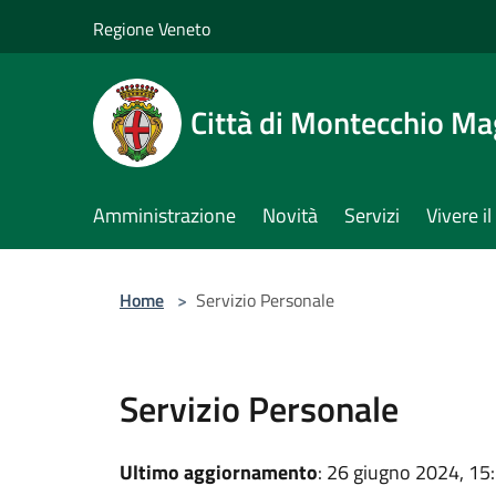
Salta al contenuto principale
Regione Veneto
Città di Montecchio Ma
Amministrazione
Novità
Servizi
Vivere 
Home
>
Servizio Personale
Servizio Personale
Ultimo aggiornamento
: 26 giugno 2024, 15