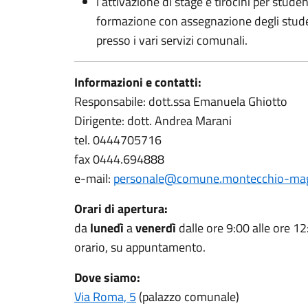
l’attivazione di stage e tirocini per studen
formazione con assegnazione degli studen
presso i vari servizi comunali.
Informazioni e contatti:
Responsabile: dott.ssa Emanuela Ghiotto
Dirigente: dott. Andrea Marani
tel. 0444705716
fax 0444.694888
e-mail:
personale@comune.montecchio-maggi
Orari di apertura:
da
lunedì
a
venerdì
dalle ore 9:00 alle ore 1
orario, su appuntamento.
Dove siamo:
Via Roma, 5
(palazzo comunale)