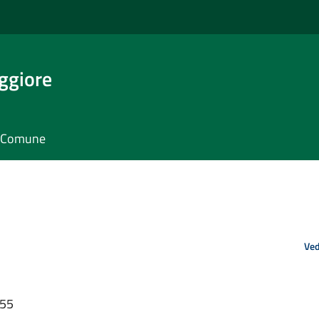
ggiore
il Comune
Ved
:55