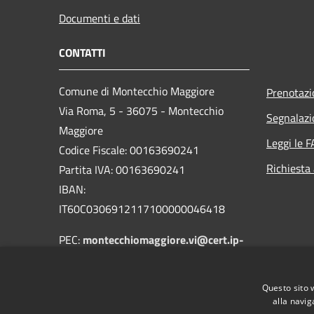
Documenti e dati
CONTATTI
Comune di Montecchio Maggiore
Prenotaz
Via Roma, 5 - 36075 - Montecchio
Segnalazi
Maggiore
Leggi le 
Codice Fiscale: 00163690241
Richiesta
Partita IVA: 00163690241
IBAN:
IT60C0306912117100000046418
PEC:
montecchiomaggiore.vi@cert.ip-
veneto.net
Centralino Unico: 0444705601
Questo sito 
alla navig