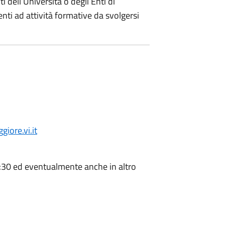
ti dell’Università o degli Enti di
ti ad attività formative da svolgersi
ore.vi.it
2:30 ed eventualmente anche in altro