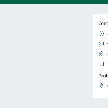
Cont
Prob