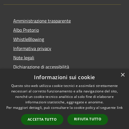
Amministrazione trasparente
Albo Pretorio
WhistleBlowing
Informativa privacy
Note legali
Dichiarazione di accessibilità
×
Informazioni sui cookie
Questo sito web utilizza cookie tecnici e assimilati strettamente
necessari al corretto funzionamento e alla navigazione del sito,
RSS
Copyright © 2026 • Città di
nonché un cookie tecnico analitico al solo fine di elaborare
Accessibilità
informazioni statistiche, aggregate e anonime.
Montecchio Maggiore •
Per maggiori dettagli, può consultare la cookie policy al seguente
link
Privacy
Municipium
Powered by
•
Cookie
Accesso redazione
RIFIUTA TUTTO
ACCETTA TUTTO
Mappa del sito