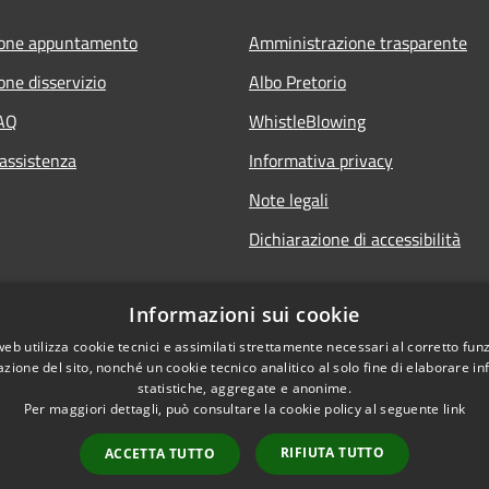
ione appuntamento
Amministrazione trasparente
one disservizio
Albo Pretorio
FAQ
WhistleBlowing
 assistenza
Informativa privacy
Note legali
Dichiarazione di accessibilità
Informazioni sui cookie
web utilizza cookie tecnici e assimilati strettamente necessari al corretto fu
azione del sito, nonché un cookie tecnico analitico al solo fine di elaborare i
statistiche, aggregate e anonime.
Per maggiori dettagli, può consultare la cookie policy al seguente
link
RIFIUTA TUTTO
ACCETTA TUTTO
l sito
Copyright © 2026 • Città di