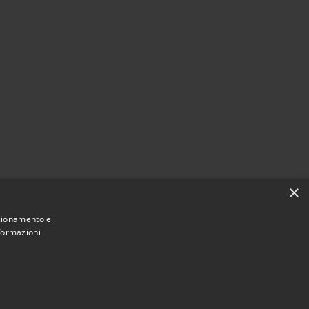
×
nzionamento e
nformazioni
Municipium
Accesso
 Montecchio Maggiore • Powered by
•