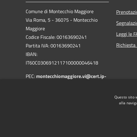
Comune di Montecchio Maggiore
Prenotaz
Via Roma, 5 - 36075 - Montecchio
Segnalazi
Maggiore
Leggi le 
Codice Fiscale: 00163690241
Richiesta
Partita IVA: 00163690241
IBAN:
IT60C0306912117100000046418
PEC:
montecchiomaggiore.vi@cert.ip-
veneto.net
Centralino Unico: 0444705601
Questo sito 
alla navig
RSS
Accessibilità
Privacy
Cookie
Mappa de