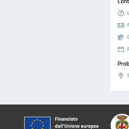
Cont
Prob