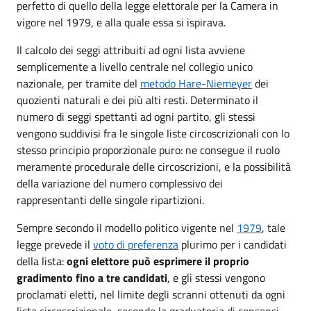
perfetto di quello della legge elettorale per la Camera in
vigore nel 1979, e alla quale essa si ispirava.
Il calcolo dei seggi attribuiti ad ogni lista avviene
semplicemente a livello centrale nel collegio unico
nazionale, per tramite del
metodo Hare-Niemeyer
dei
quozienti naturali e dei più alti resti. Determinato il
numero di seggi spettanti ad ogni partito, gli stessi
vengono suddivisi fra le singole liste circoscrizionali con lo
stesso principio proporzionale puro: ne consegue il ruolo
meramente procedurale delle circoscrizioni, e la possibilità
della variazione del numero complessivo dei
rappresentanti delle singole ripartizioni.
Sempre secondo il modello politico vigente nel
1979
, tale
legge prevede il
voto di preferenza
plurimo per i candidati
della lista:
ogni elettore può esprimere il proprio
gradimento fino a tre candidati
, e gli stessi vengono
proclamati eletti, nel limite degli scranni ottenuti da ogni
lista circoscrizionale, secondo la graduatoria di consensi