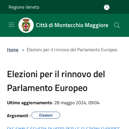
Salta al contenuto principale
Regione Veneto
Città di Montecchio Maggiore
Home
>
Elezioni per il rinnovo del Parlamento Europeo
Elezioni per il rinnovo del
Parlamento Europeo
Ultimo aggiornamento
: 28 maggio 2024, 09:04
Argomenti
:
Elezioni
FAC SIMILE SCHEDA DI VOTO PER LE ELEZIONI EUROPEE