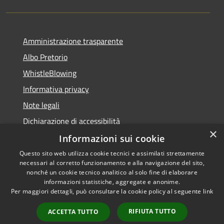
Amministrazione trasparente
Albo Pretorio
WhistleBlowing
Informativa privacy
Note legali
Dichiarazione di accessibilità
×
Informazioni sui cookie
Questo sito web utilizza cookie tecnici e assimilati strettamente
necessari al corretto funzionamento e alla navigazione del sito,
RSS
Copyright © 2026 • Città di
nonché un cookie tecnico analitico al solo fine di elaborare
Accessibilità
informazioni statistiche, aggregate e anonime.
Montecchio Maggiore •
Per maggiori dettagli, può consultare la cookie policy al seguente
link
Privacy
Municipium
Powered by
•
Cookie
Accesso redazione
RIFIUTA TUTTO
ACCETTA TUTTO
Mappa del sito