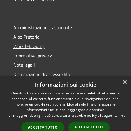
Amministrazione trasparente
Albo Pretorio
WhistleBlowing
Informativa privacy
Note legali
Dichiarazione di accessibilità
×
Informazioni sui cookie
Questo sito web utilizza cookie tecnici e assimilati strettamente
necessari al corretto funzionamento e alla navigazione del sito,
RSS
Copyright © 2026 • Città di
nonché un cookie tecnico analitico al solo fine di elaborare
Accessibilità
informazioni statistiche, aggregate e anonime.
Montecchio Maggiore •
Per maggiori dettagli, può consultare la cookie policy al seguente
link
Privacy
Municipium
Powered by
•
Cookie
Accesso redazione
RIFIUTA TUTTO
ACCETTA TUTTO