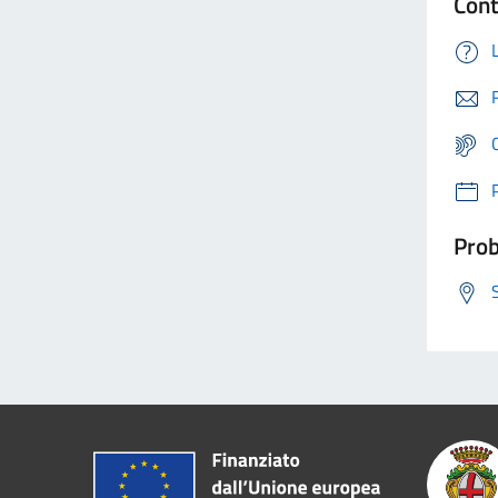
Cont
Prob