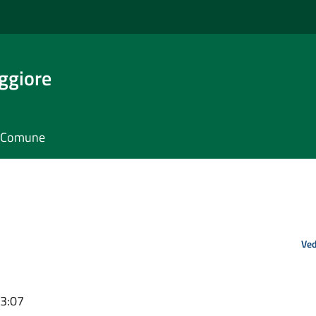
ggiore
il Comune
Ved
13:07