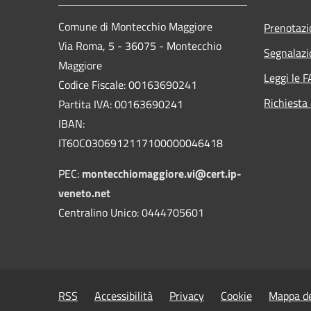
Comune di Montecchio Maggiore
Prenotaz
Via Roma, 5 - 36075 - Montecchio
Segnalazi
Maggiore
Leggi le 
Codice Fiscale: 00163690241
Richiesta
Partita IVA: 00163690241
IBAN:
IT60C0306912117100000046418
PEC:
montecchiomaggiore.vi@cert.ip-
veneto.net
Centralino Unico: 0444705601
RSS
Accessibilità
Privacy
Cookie
Mappa de