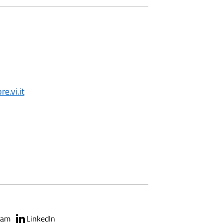
.vi.it
ram
LinkedIn