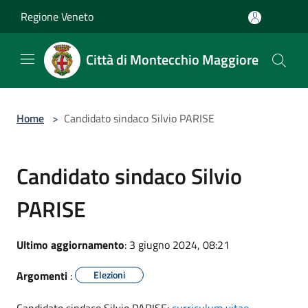
Salta al contenuto principale
Regione Veneto
Città di Montecchio Maggiore
Home
>
Candidato sindaco Silvio PARISE
Candidato sindaco Silvio
PARISE
Ultimo aggiornamento
: 3 giugno 2024, 08:21
Argomenti
:
Elezioni
Candidato sindaco Silvio PARISE:
curriculum vitae
-