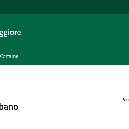
ggiore
il Comune
Ved
rbano