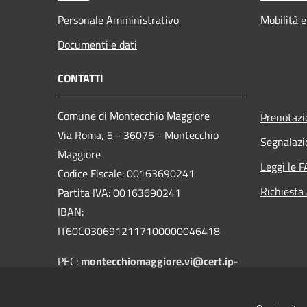
Personale Amministrativo
Mobilità e
Documenti e dati
CONTATTI
Comune di Montecchio Maggiore
Prenotaz
Via Roma, 5 - 36075 - Montecchio
Segnalazi
Maggiore
Leggi le 
Codice Fiscale: 00163690241
Richiesta
Partita IVA: 00163690241
IBAN:
IT60C0306912117100000046418
PEC:
montecchiomaggiore.vi@cert.ip-
veneto.net
Centralino Unico: 0444705601