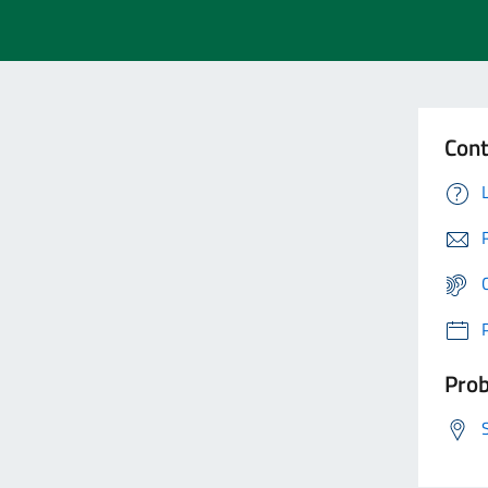
Cont
Prob