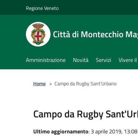
Salta al contenuto principale
Regione Veneto
Città di Montecchio Ma
Amministrazione
Novità
Servizi
Vivere 
Home
>
Campo da Rugby Sant'Urbano
Campo da Rugby Sant'U
Ultimo aggiornamento
: 3 aprile 2019, 13:08