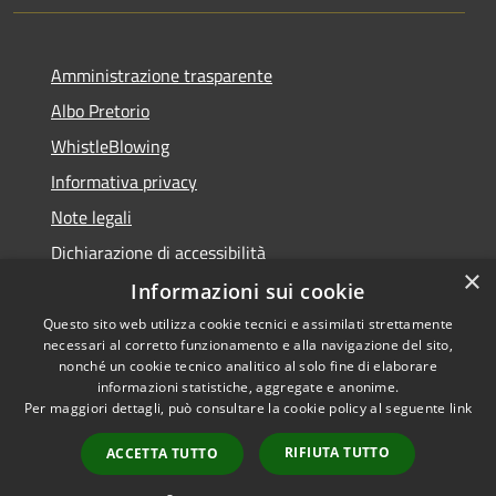
Amministrazione trasparente
Albo Pretorio
WhistleBlowing
Informativa privacy
Note legali
Dichiarazione di accessibilità
×
Informazioni sui cookie
Questo sito web utilizza cookie tecnici e assimilati strettamente
necessari al corretto funzionamento e alla navigazione del sito,
RSS
Copyright © 2026 • Città di
nonché un cookie tecnico analitico al solo fine di elaborare
Accessibilità
informazioni statistiche, aggregate e anonime.
Montecchio Maggiore •
Per maggiori dettagli, può consultare la cookie policy al seguente
link
Privacy
Municipium
Powered by
•
Cookie
Accesso redazione
RIFIUTA TUTTO
ACCETTA TUTTO
Mappa del sito