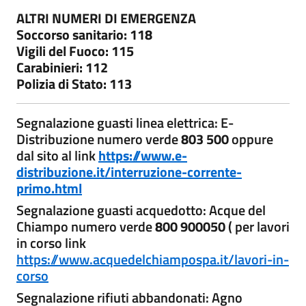
ALTRI NUMERI DI EMERGENZA
Soccorso sanitario: 118
Vigili del Fuoco: 115
Carabinieri: 112
Polizia di Stato: 113
Segnalazione guasti linea elettrica: E-
Distribuzione numero verde
803 500
oppure
dal sito al link
https://www.e-
distribuzione.it/interruzione-corrente-
primo.html
Segnalazione guasti acquedotto: Acque del
Chiampo numero verde
800 900050
( per lavori
in corso link
https://www.acquedelchiampospa.it/lavori-in-
corso
Segnalazione rifiuti abbandonati: Agno