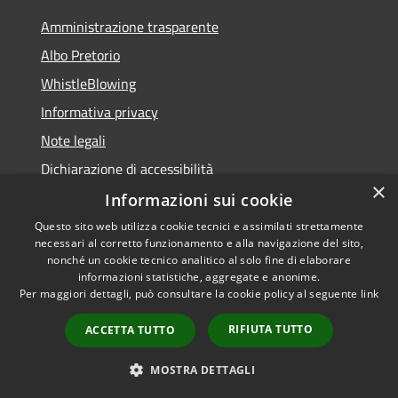
Amministrazione trasparente
Albo Pretorio
WhistleBlowing
Informativa privacy
Note legali
Dichiarazione di accessibilità
×
Informazioni sui cookie
Questo sito web utilizza cookie tecnici e assimilati strettamente
necessari al corretto funzionamento e alla navigazione del sito,
RSS
Copyright © 2026 • Città di
nonché un cookie tecnico analitico al solo fine di elaborare
Accessibilità
informazioni statistiche, aggregate e anonime.
Montecchio Maggiore •
Per maggiori dettagli, può consultare la cookie policy al seguente
link
Privacy
Municipium
Powered by
•
Cookie
Accesso redazione
RIFIUTA TUTTO
ACCETTA TUTTO
Mappa del sito
Obiettivi di accessibilità
MOSTRA DETTAGLI