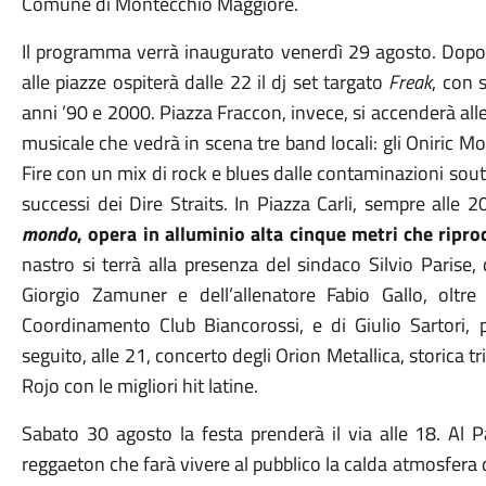
Comune di Montecchio Maggiore.
Il programma verrà inaugurato venerdì 29 agosto. Dopo l
alle piazze ospiterà dalle 22 il dj set targato
Freak
, con 
anni ’90 e 2000. Piazza Fraccon, invece, si accenderà al
musicale che vedrà in scena tre band locali: gli Oniric Mo
Fire con un mix di rock e blues dalle contaminazioni sou
successi dei Dire Straits. In Piazza Carli, sempre alle 
mondo
, opera in alluminio alta cinque metri che ripro
nastro si terrà alla presenza del sindaco Silvio Parise, 
Giorgio Zamuner e dell’allenatore Fabio Gallo, oltr
Coordinamento Club Biancorossi, e di Giulio Sartori, 
seguito, alle 21, concerto degli Orion Metallica, storica tr
Rojo con le migliori hit latine.
Sabato 30 agosto la festa prenderà il via alle 18. Al 
reggaeton che farà vivere al pubblico la calda atmosfera d