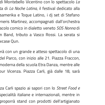
io di Montebello Vicentino con lo spettacolo
La
lta di
La Noche Latina
, il festival dedicato alla
lsamerika e Toque Latino, i dj set di Stefano
eris Martinez, accompagnati dall’orchestra
ttacolo comico in dialetto veneto
SOS Nonna
di
n Band, tributo a Vasco Rossi. La serata si
owcase Qun.
erà con un grande e atteso spettacolo di una
del Parco, con inizio alle 21. Piazza Fraccon,
 e moderna della scuola Etra Danza, mentre alle
r Vicenza. Piazza Carli, già dalle 18, sarà
zza Carli spazio ai sapori con lo
Street Food e
cialità italiane e internazionali, mentre in
roporrà stand con prodotti dell'artigianato