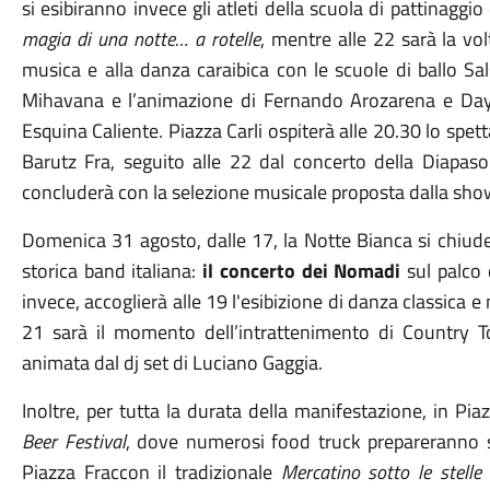
si esibiranno invece gli atleti della scuola di pattinagg
magia di una notte… a rotelle
, mentre alle 22 sarà la vo
musica e alla danza caraibica con le scuole di ballo Sa
Mihavana e l’animazione di Fernando Arozarena e Dayn
Esquina Caliente. Piazza Carli ospiterà alle 20.30 lo spe
Barutz Fra, seguito alle 22 dal concerto della Diapaso
concluderà con la selezione musicale proposta dalla sh
Domenica 31 agosto, dalle 17, la Notte Bianca si chiud
storica band italiana:
il concerto dei Nomadi
sul palco 
invece, accoglierà alle 19 l'esibizione di danza classica
21 sarà il momento dell’intrattenimento di Country Tou
animata dal dj set di Luciano Gaggia.
Inoltre, per tutta la durata della manifestazione, in Pia
Beer Festival
, dove numerosi food truck prepareranno spe
Piazza Fraccon il tradizionale
Mercatino sotto le stelle
p