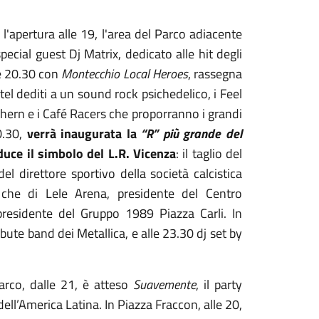
'apertura alle 19, l'area del Parco adiacente
special guest Dj Matrix, dedicato alle hit degli
le 20.30 con
Montecchio Local Heroes
, rassegna
tel dediti a un sound rock psichedelico, i Feel
thern e i Café Racers che proporranno i grandi
20.30,
verrà inaugurata la
“R” più grande del
duce il simbolo del L.R. Vicenza
: il taglio del
del direttore sportivo della società calcistica
e che di Lele Arena, presidente del Centro
presidente del Gruppo 1989 Piazza Carli. In
ibute band dei Metallica, e alle 23.30 dj set by
Parco, dalle 21, è atteso
Suavemente
, il party
ell’America Latina. In Piazza Fraccon, alle 20,