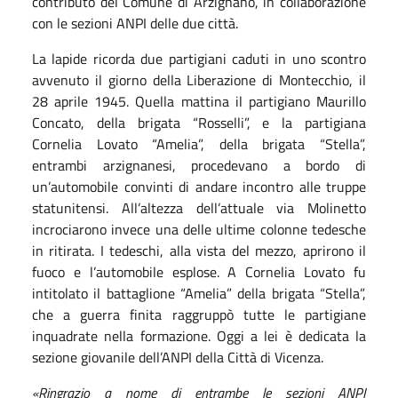
contributo del Comune di Arzignano, in collaborazione
con le sezioni ANPI delle due città.
La lapide ricorda due partigiani caduti in uno scontro
avvenuto il giorno della Liberazione di Montecchio, il
28 aprile 1945. Quella mattina il partigiano Maurillo
Concato, della brigata “Rosselli”, e la partigiana
Cornelia Lovato “Amelia”, della brigata “Stella”,
entrambi arzignanesi, procedevano a bordo di
un’automobile convinti di andare incontro alle truppe
statunitensi. All’altezza dell’attuale via Molinetto
incrociarono invece una delle ultime colonne tedesche
in ritirata. I tedeschi, alla vista del mezzo, aprirono il
fuoco e l’automobile esplose. A Cornelia Lovato fu
intitolato il battaglione “Amelia” della brigata “Stella”,
che a guerra finita raggruppò tutte le partigiane
inquadrate nella formazione. Oggi a lei è dedicata la
sezione giovanile dell’ANPI della Città di Vicenza.
«Ringrazio a nome di entrambe le sezioni ANPI