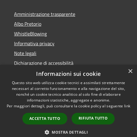
Amministrazione trasparente
Albo Pretorio
WhistleBlowing
Informativa privacy
Note legali
Dichiarazione di accessibilità
×
Informazioni sui cookie
Questo sito web utilizza cookie tecnici e assimilati strettamente
necessari al corretto funzionamento e alla navigazione del sito,
RSS
Copyright © 2026 • Città di
nonché un cookie tecnico analitico al solo fine di elaborare
Accessibilità
informazioni statistiche, aggregate e anonime.
Montecchio Maggiore •
Per maggiori dettagli, può consultare la cookie policy al seguente
link
Privacy
Municipium
Powered by
•
Cookie
Accesso redazione
RIFIUTA TUTTO
ACCETTA TUTTO
Mappa del sito
Obiettivi di accessibilità
MOSTRA DETTAGLI