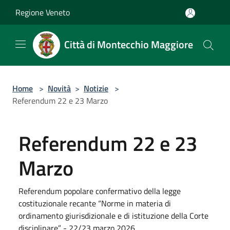
Salta al contenuto principale
Regione Veneto
Città di Montecchio Maggiore
Home
>
Novità
>
Notizie
>
Referendum 22 e 23 Marzo
Referendum 22 e 23
Marzo
Referendum popolare confermativo della legge
costituzionale recante “Norme in materia di
ordinamento giurisdizionale e di istituzione della Corte
disciplinare” - 22/23 marzo 2026