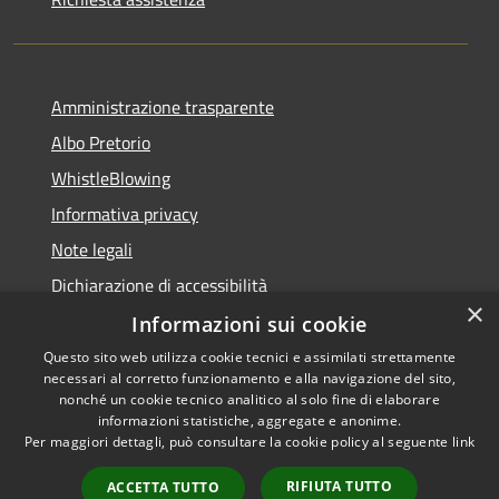
Amministrazione trasparente
Albo Pretorio
WhistleBlowing
Informativa privacy
Note legali
Dichiarazione di accessibilità
×
Informazioni sui cookie
Questo sito web utilizza cookie tecnici e assimilati strettamente
necessari al corretto funzionamento e alla navigazione del sito,
RSS
Copyright © 2026 • Città di
nonché un cookie tecnico analitico al solo fine di elaborare
Accessibilità
informazioni statistiche, aggregate e anonime.
Montecchio Maggiore •
Per maggiori dettagli, può consultare la cookie policy al seguente
link
Privacy
Municipium
Powered by
•
Cookie
Accesso redazione
RIFIUTA TUTTO
ACCETTA TUTTO