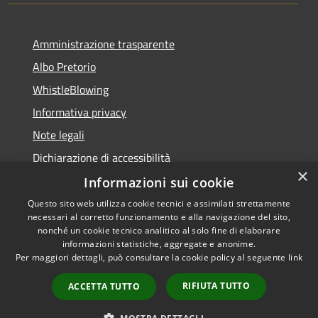
Amministrazione trasparente
Albo Pretorio
WhistleBlowing
Informativa privacy
Note legali
Dichiarazione di accessibilità
×
Informazioni sui cookie
Questo sito web utilizza cookie tecnici e assimilati strettamente
necessari al corretto funzionamento e alla navigazione del sito,
RSS
Copyright © 2026 • Città di
nonché un cookie tecnico analitico al solo fine di elaborare
Accessibilità
informazioni statistiche, aggregate e anonime.
Montecchio Maggiore •
Per maggiori dettagli, può consultare la cookie policy al seguente
link
Privacy
Municipium
Powered by
•
Cookie
Accesso redazione
RIFIUTA TUTTO
ACCETTA TUTTO
Mappa del sito
Obiettivi di accessibilità