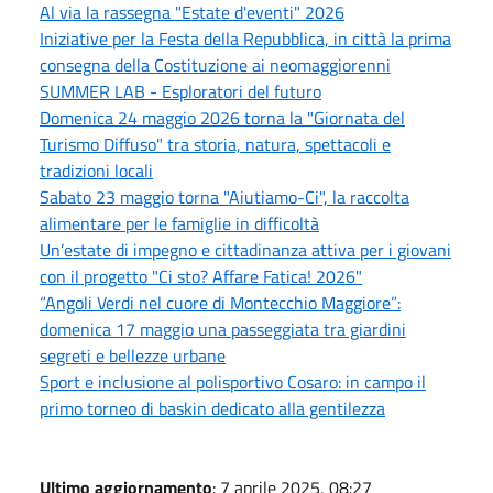
Al via la rassegna "Estate d'eventi" 2026
Iniziative per la Festa della Repubblica, in città la prima
consegna della Costituzione ai neomaggiorenni
SUMMER LAB - Esploratori del futuro
Domenica 24 maggio 2026 torna la "Giornata del
Turismo Diffuso" tra storia, natura, spettacoli e
tradizioni locali
Sabato 23 maggio torna "Aiutiamo-Ci", la raccolta
alimentare per le famiglie in difficoltà
Un’estate di impegno e cittadinanza attiva per i giovani
con il progetto "Ci sto? Affare Fatica! 2026"
“Angoli Verdi nel cuore di Montecchio Maggiore”:
domenica 17 maggio una passeggiata tra giardini
segreti e bellezze urbane
Sport e inclusione al polisportivo Cosaro: in campo il
primo torneo di baskin dedicato alla gentilezza
Ultimo aggiornamento
: 7 aprile 2025, 08:27