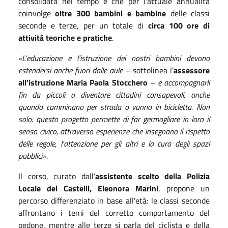
consolidata nel tempo e che per l'attuale annualità
coinvolge
oltre 300 bambini e bambine
delle classi
seconde e terze, per un totale di
circa 100 ore di
attività teoriche e pratiche
.
«L’educazione e l’istruzione dei nostri bambini devono
estendersi anche fuori dalle aule
– sottolinea l’
assessore
all’istruzione Maria Paola Stocchero
–
e accompagnarli
fin da piccoli a diventare cittadini consapevoli, anche
quando camminano per strada o vanno in bicicletta. Non
solo: questo progetto permette di far germogliare in loro il
senso civico, attraverso esperienze che insegnano il rispetto
delle regole, l'attenzione per gli altri e la cura degli spazi
pubblici»
.
Il corso, curato dall’
assistente scelto della Polizia
Locale dei Castelli, Eleonora Marini
, propone un
percorso differenziato in base all'età: le classi seconde
affrontano i temi del corretto comportamento del
pedone, mentre alle terze si parla del ciclista e della