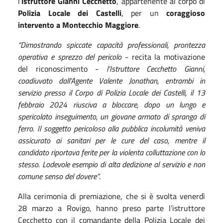
l’
istruttore Gianni Cecchetto
, appartenente al corpo di
Polizia Locale dei Castelli
, per un
coraggioso
intervento a Montecchio Maggiore
.
“Dimostrando spiccate capacità professionali, prontezza
operativa e sprezzo del pericolo
- recita la motivazione
del riconoscimento -
l’Istruttore Cecchetto Gianni,
coadiuvato dall’Agente Valente Jonathan, entrambi in
servizio presso il Corpo di Polizia Locale dei Castelli, il 13
febbraio 2024 riusciva a bloccare, dopo un lungo e
spericolato inseguimento, un giovane armato di spranga di
ferro. Il soggetto pericoloso alla pubblica incolumità veniva
assicurato ai sanitari per le cure del caso, mentre il
candidato riportava ferite per la violenta colluttazione con lo
stesso. Lodevole esempio di alta dedizione al servizio e non
comune senso del dovere”
.
Alla cerimonia di premiazione, che si è svolta venerdì
28 marzo a Rovigo, hanno preso parte l’istruttore
Cecchetto con il comandante della Polizia Locale dei