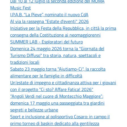
Dal 10 al 12 luglio la seconda edizione del MOMA
Music Fest
I.P.A.B. “La Pieve”, nominato il nuovo CdA
Al via la rassegna "Estate d'eventi" 2026
Iniziative per la Festa della Repubblica, in città la prima
consegna della Costituzione ai neomaggiorenni
SUMMER LAB - Esploratori del futuro
Domenica 24 maggio 2026 torna la "Giornata del
Turismo Diffuso" tra storia, natura, spettacoli e
tradizioni locali
Sabato 23 maggio torna "Aiutiamo-Ci", la raccolta
alimentare per le famiglie in difficoltà
Un’estate di impegno e cittadinanza attiva per i giovani
con il progetto "Ci sto? Affare Fatica! 2026"
“Angoli Verdi nel cuore di Montecchio Maggiore”:
domenica 17 maggio una passeggiata tra giardini
segreti e bellezze urbane
Sport e inclusione al polisportivo Cosaro: in campo il
primo torneo di baskin dedicato alla gentilezza