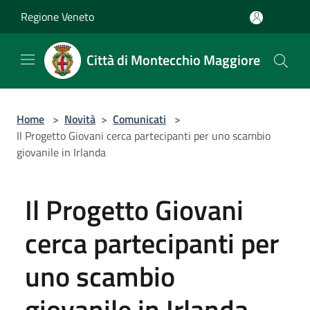
Salta al contenuto principale
Regione Veneto
Città di Montecchio Maggiore
Home
>
Novità
>
Comunicati
>
Il Progetto Giovani cerca partecipanti per uno scambio
giovanile in Irlanda
Il Progetto Giovani
cerca partecipanti per
uno scambio
giovanile in Irlanda