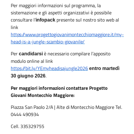
Per maggiori informazioni sul programma, la
sistemazione e gli aspetti organizzativi è possibile
consultare l’
presente sul nostro sito web al
infopack
link
https://www.progettogiovanimontecchiomaggiore.it/my-
head-is-a-jungle-scambio-giovanile/
Per
è necessario compilare l’apposito
candidarsi
modulo online al link
https://bit.ly/YEmyheadisajungle2026
entro martedì
.
30 giugno 2026
Per maggiori informazioni contattare Progetto
Giovani Montecchio Maggiore:
Piazza
San
Paolo
2/A
|
Alte
di
Montecchio
Maggiore Tel.
0444 490934
Cell.
335329755