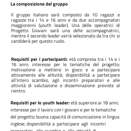
La composizione del gruppo
Il gruppo italiano sarà composto da 10 ragazzi e
ragazze tra i 14 e 16 anni e da due accompagnatori
maggiorenni (youth leader). Una delle operatrici di
Progetto Giovani sarà una delle accompagnatrici,
mentre il secondo leader verrà selezionato da tra chi si
candiderà per questo ruolo.
Requisiti per i partecipanti:
età
compresa
tra
i
14
e
i
16
anni;
i
nteresse
per
le
tematiche
del
progetto;
motivazione
a
mettersi
in
gioco
e
a
partecipare
attivamente
alle
attività;
disponibilità a partecipare
all'intero scambio, agli incontri preparatori e alle
attività di valutazione e disseminazione previste al
rientro.
Requisiti per lo youth leader:
età
superiore
ai
18
anni;
interesse
per
il
lavoro
con
i
giovani
e
per
le
tematiche
del
progetto;
buona
capacità
di
comunicazione
in
lingua
inglese;
disponibilità
a
partecipare
agli
incontri
preparatori,
allo
scambio
e
alle
attività
di