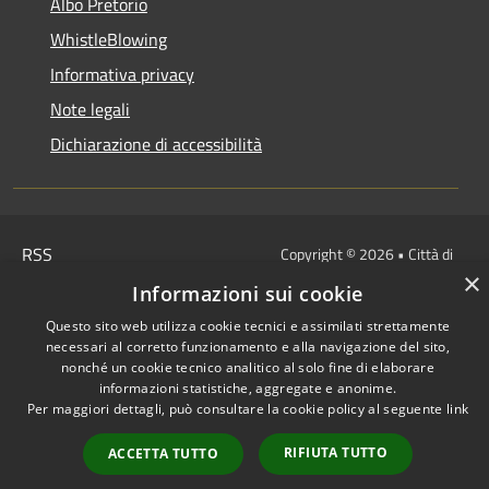
Albo Pretorio
WhistleBlowing
Informativa privacy
Note legali
Dichiarazione di accessibilità
RSS
Copyright © 2026 • Città di
×
Accessibilità
Montecchio Maggiore •
Informazioni sui cookie
Privacy
Municipium
Powered by
•
Questo sito web utilizza cookie tecnici e assimilati strettamente
Cookie
Accesso redazione
necessari al corretto funzionamento e alla navigazione del sito,
Mappa del sito
nonché un cookie tecnico analitico al solo fine di elaborare
Obiettivi di accessibilità
informazioni statistiche, aggregate e anonime.
Per maggiori dettagli, può consultare la cookie policy al seguente
link
RIFIUTA TUTTO
ACCETTA TUTTO