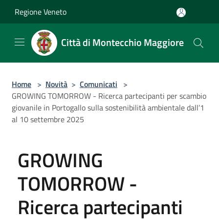
Salta al contenuto principale
Regione Veneto
Città di Montecchio Maggiore
Home
>
Novità
>
Comunicati
>
GROWING TOMORROW - Ricerca partecipanti per scambio
giovanile in Portogallo sulla sostenibilità ambientale dall’1
al 10 settembre 2025
GROWING
TOMORROW -
Ricerca partecipanti