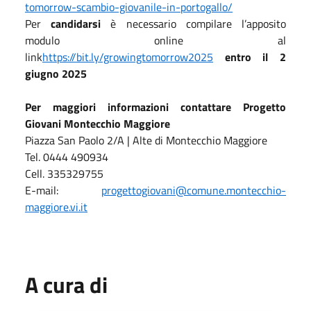
tomorrow-scambio-giovanile-in-portogallo/
Per
candidarsi
è necessario compilare l’apposito
modulo online al
link
https://bit.ly/growingtomorrow2025
entro il 2
giugno 2025
Per maggiori informazioni contattare Progetto
Giovani Montecchio Maggiore
Piazza San Paolo 2/A | Alte di Montecchio Maggiore
Tel. 0444 490934
Cell. 335329755
E-mail:
progettogiovani@comune.montecchio-
maggiore.vi.it
A cura di