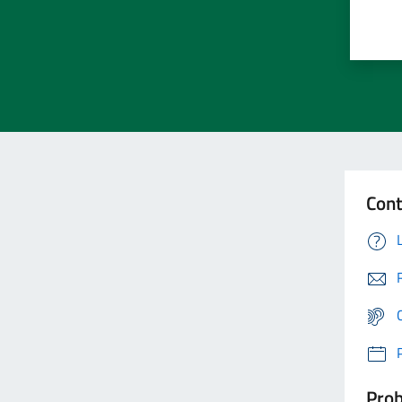
Cont
Prob