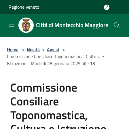
Salta al contenuto principale
Regione Veneto
Città di Montecchio Maggiore
Home
>
Novità
>
Avvisi
>
Commissione Consiliare Toponomastica, Cultura e
Istruzione - Martedì 28 gennaio 2025 alle 18
Commissione
Consiliare
Toponomastica,
Cultura e Istruzione -