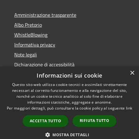
Amministrazione trasparente
Albo Pretorio
WhistleBlowing
Informativa privacy
Note legali
Dichiarazione di accessibilità
×
Informazioni sui cookie
Questo sito web utilizza cookie tecnici e assimilati strettamente
necessari al corretto funzionamento e alla navigazione del sito,
RSS
Copyright © 2026 • Città di
nonché un cookie tecnico analitico al solo fine di elaborare
Accessibilità
informazioni statistiche, aggregate e anonime.
Montecchio Maggiore •
Per maggiori dettagli, può consultare la cookie policy al seguente
link
Privacy
Municipium
Powered by
•
Cookie
Accesso redazione
RIFIUTA TUTTO
ACCETTA TUTTO
Mappa del sito
Obiettivi di accessibilità
MOSTRA DETTAGLI