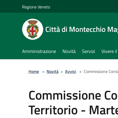
Salta al contenuto principale
Regione Veneto
Città di Montecchio Ma
Amministrazione
Novità
Servizi
Vivere 
Home
>
Novità
>
Avvisi
>
Commissione Consil
Commissione Con
Territorio - Mar