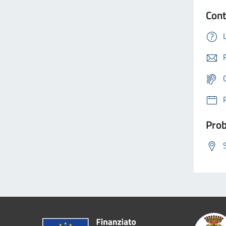
Cont
Prob