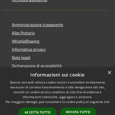
Amministrazione trasparente
Albo Pretorio
WhistleBlowing
Informativa privacy
Note legali
Dichiarazione di accessibilità
×
Informazioni sui cookie
Questo sito web utilizza cookie tecnici e assimilati strettamente
necessari al corretto funzionamento e alla navigazione del sito,
RSS
Copyright © 2026 • Città di
nonché un cookie tecnico analitico al solo fine di elaborare
Accessibilità
informazioni statistiche, aggregate e anonime.
Montecchio Maggiore •
Per maggiori dettagli, può consultare la cookie policy al seguente
link
Privacy
Municipium
Powered by
•
Cookie
Accesso redazione
RIFIUTA TUTTO
ACCETTA TUTTO