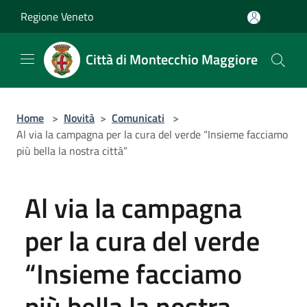
Salta al contenuto principale
Regione Veneto
Città di Montecchio Maggiore
Home
>
Novità
>
Comunicati
>
Al via la campagna per la cura del verde “Insieme facciamo
più bella la nostra città”
Al via la campagna
per la cura del verde
“Insieme facciamo
più bella la nostra