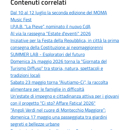
Contenuti correlati
Dal 10 al 12 luglio la seconda edizione del MOMA
Music Fest
I.P.A.B. “La Pieve”, nominato il nuovo CdA
Al via la rassegna "Estate d'eventi" 2026
Iniziative per la Festa della Repubblica, in città la prima
consegna della Costituzione ai neomaggiorenni
SUMMER LAB - Esploratori del futuro
Domenica 24 maggio 2026 torna la "Giornata del
Turismo Diffuso" tra storia, natura, spettacoli e
tradizioni locali
Sabato 23 maggio torna "Aiutiamo-Ci", la raccolta
alimentare per le famiglie in difficoltà
Un’estate di impegno e cittadinanza attiva per i giovani
con il progetto "Ci sto? Affare Fatica! 2026"
“Angoli Verdi nel cuore di Montecchio Maggiore”:
domenica 17 maggio una passeggiata tra giardini
segreti e bellezze urbane