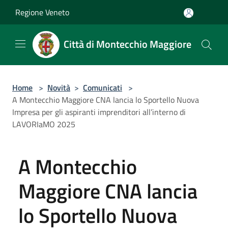
Salta al contenuto principale
Regione Veneto
Città di Montecchio Maggiore
Home
>
Novità
>
Comunicati
>
A Montecchio Maggiore CNA lancia lo Sportello Nuova
Impresa per gli aspiranti imprenditori all’interno di
LAVORIaMO 2025
A Montecchio
Maggiore CNA lancia
lo Sportello Nuova