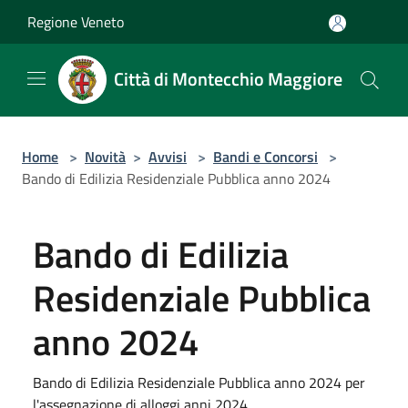
Salta al contenuto principale
Regione Veneto
Città di Montecchio Maggiore
Home
>
Novità
>
Avvisi
>
Bandi e Concorsi
>
Bando di Edilizia Residenziale Pubblica anno 2024
Bando di Edilizia
Residenziale Pubblica
anno 2024
Bando di Edilizia Residenziale Pubblica anno 2024 per
l'assegnazione di alloggi anni 2024