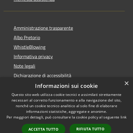
Amministrazione trasparente
Albo Pretorio
WhistleBlowing
Informativa privacy
Note legali
Dichiarazione di accessibilità
×
Informazioni sui cookie
Questo sito web utilizza cookie tecnici e assimilati strettamente
necessari al corretto funzionamento e alla navigazione del sito,
RSS
Copyright © 2026 • Città di
nonché un cookie tecnico analitico al solo fine di elaborare
Accessibilità
informazioni statistiche, aggregate e anonime.
Montecchio Maggiore •
Per maggiori dettagli, può consultare la cookie policy al seguente
link
Privacy
Municipium
Powered by
•
Cookie
Accesso redazione
RIFIUTA TUTTO
ACCETTA TUTTO