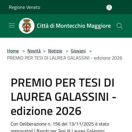
Salta al contenuto principale
Regione Veneto
Città di Montecchio Maggiore
Home
>
Novità
>
Notizie
>
Giovani
>
PREMIO PER TESI DI LAUREA GALASSINI - edizione 2026
PREMIO PER TESI DI
LAUREA GALASSINI -
edizione 2026
Con Deliberazione n. 156 del 13/11/2025 è stato
approvatoil l Bando per Tesi di Laurea Galassini