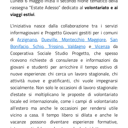
Lunedì 6 maggio inizia il secondo filone tematico della
rassegna “Estate Adesso” dedicato al
volontariato e ai
viaggi estivi
.
L'iniziativa nasce dalla collaborazione tra i servizi
informagiovani e Progetto Giovani gestiti per i comuni
di
Arzignano
,
Dueville
,
Montecchio Maggiore
,
San
Bonifacio
, Schio
,
Trissino
,
Valdagno
e
Vicenza
da
Cooperativa Sociale Studio Progetto, che spesso
ricevono richieste di consulenze e informazioni da
giovani e studenti per arricchire il tempo estivo di
nuove esperienze: chi cerca un lavoro stagionale, chi
attività nuove e gratificanti, chi vuole impegnarsi
socialmente.
Non solo le occasioni di lavoro stagionale:
d’estate si moltiplicano le proposte di volontariato
locale ed internazionale, come i campi di volontariato
all’estero ma anche le occasioni per rendersi utile
vicino a casa. Il tempo libero si dilata e anche le
vacanze possono diventare esperienze formative,