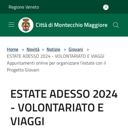
Salta al contenuto principale
Regione Veneto
Città di Montecchio Maggiore
Home
>
Novità
>
Notizie
>
Giovani
>
ESTATE ADESSO 2024 - VOLONTARIATO E VIAGGI
Appuntamenti online per organizzare l’estate con il
Progetto Giovani
ESTATE ADESSO 2024
- VOLONTARIATO E
VIAGGI