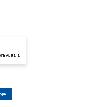
e VI, Italia
appa