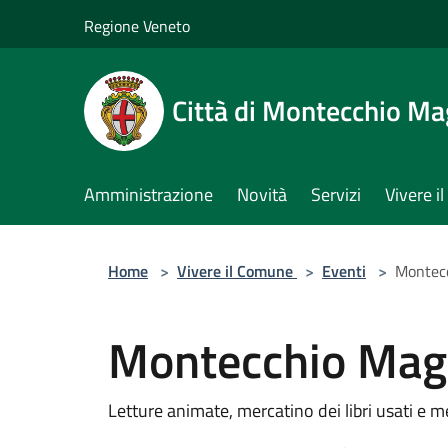
Salta al contenuto principale
Regione Veneto
Città di Montecchio Ma
Amministrazione
Novità
Servizi
Vivere 
Home
>
Vivere il Comune
>
Eventi
>
Montecc
Montecchio Magg
Letture animate, mercatino dei libri usati e 