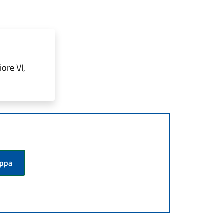
ore VI,
appa