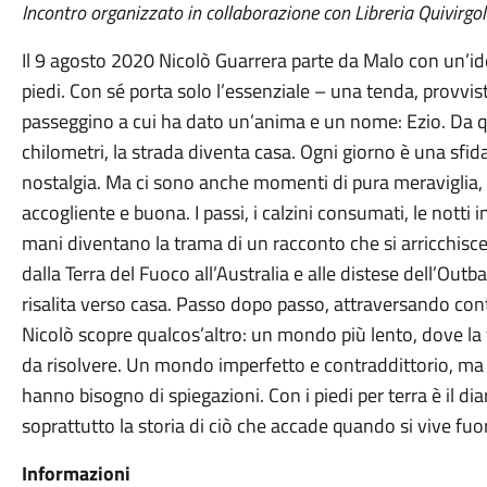
Incontro organizzato in collaborazione con Libreria Quivirgol
Il 9 agosto 2020 Nicolò Guarrera parte da Malo con un’idea
piedi. Con sé porta solo l’essenziale – una tenda, provvi
passeggino a cui ha dato un’anima e un nome: Ezio. Da 
chilometri, la strada diventa casa. Ogni giorno è una sfida
nostalgia. Ma ci sono anche momenti di pura meraviglia, 
accogliente e buona. I passi, i calzini consumati, le notti i
mani diventano la trama di un racconto che si arricchisc
dalla Terra del Fuoco all’Australia e alle distese dell’Outba
risalita verso casa. Passo dopo passo, attraversando conti
Nicolò scopre qualcos’altro: un mondo più lento, dove l
da risolvere. Un mondo imperfetto e contraddittorio, ma 
hanno bisogno di spiegazioni. Con i piedi per terra è il di
soprattutto la storia di ciò che accade quando si vive fuor
Informazioni