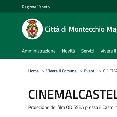
Salta al contenuto principale
Regione Veneto
Città di Montecchio Ma
Amministrazione
Novità
Servizi
Vivere 
Home
>
Vivere il Comune
>
Eventi
>
CINEMA
CINEMALCASTEL
Proiezione del film ODISSEA presso il Castel