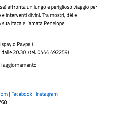
se) affronta un lungo e periglioso viaggio per
e interventi divini. Tra mostri, dèi e
a sua Itaca e l’amata Penelope.
spay o Paypal)
ire dalle 20.30 (tel. 0444 492259)
gni aggiornamento
.com
|
Facebook
|
Instagram
768