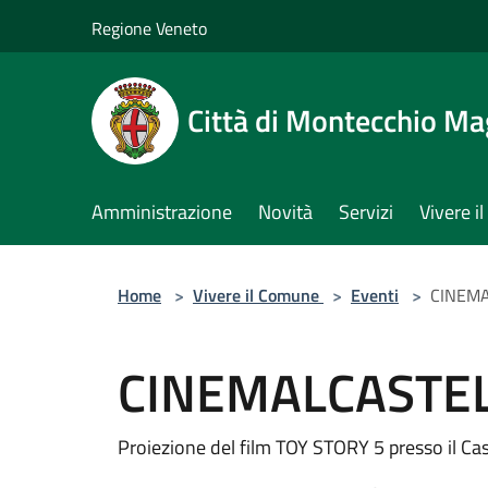
Salta al contenuto principale
Regione Veneto
Città di Montecchio Ma
Amministrazione
Novità
Servizi
Vivere 
Home
>
Vivere il Comune
>
Eventi
>
CINEMA
CINEMALCASTELL
Proiezione del film TOY STORY 5 presso il Ca