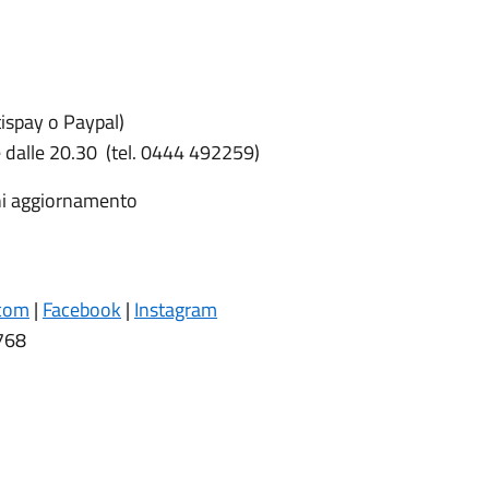
spay o Paypal)
ire dalle 20.30 (tel. 0444 492259)
gni aggiornamento
.com
|
Facebook
|
Instagram
768