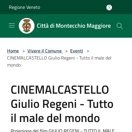
Salta al contenuto principale
Regione Veneto
Città di Montecchio Maggiore
Home
>
Vivere il Comune
>
Eventi
>
CINEMALCASTELLO Giulio Regeni - Tutto il male del
mondo
CINEMALCASTELLO
Giulio Regeni - Tutto
il male del mondo
Proiezione del film GIULIO REGENI - TUTTO IL MALE