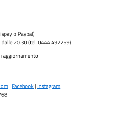
spay o Paypal)
ire dalle 20.30 (tel. 0444 492259)
gni aggiornamento
.com
|
Facebook
|
Instagram
768