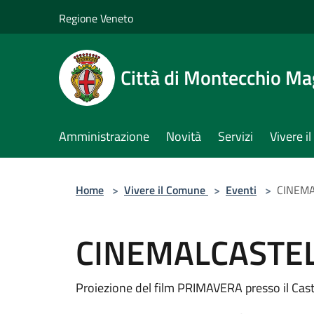
Salta al contenuto principale
Regione Veneto
Città di Montecchio Ma
Amministrazione
Novità
Servizi
Vivere 
Home
>
Vivere il Comune
>
Eventi
>
CINEMA
CINEMALCASTEL
Proiezione del film PRIMAVERA presso il Cas