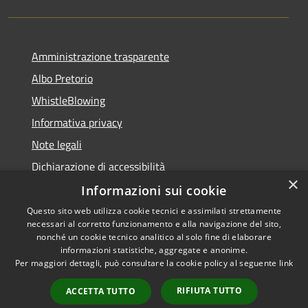
Amministrazione trasparente
Albo Pretorio
WhistleBlowing
Informativa privacy
Note legali
Dichiarazione di accessibilità
×
Informazioni sui cookie
Questo sito web utilizza cookie tecnici e assimilati strettamente
necessari al corretto funzionamento e alla navigazione del sito,
RSS
Copyright © 2026 • Città di
nonché un cookie tecnico analitico al solo fine di elaborare
Accessibilità
informazioni statistiche, aggregate e anonime.
Montecchio Maggiore •
Per maggiori dettagli, può consultare la cookie policy al seguente
link
Privacy
Municipium
Powered by
•
Cookie
Accesso redazione
RIFIUTA TUTTO
ACCETTA TUTTO
Mappa del sito