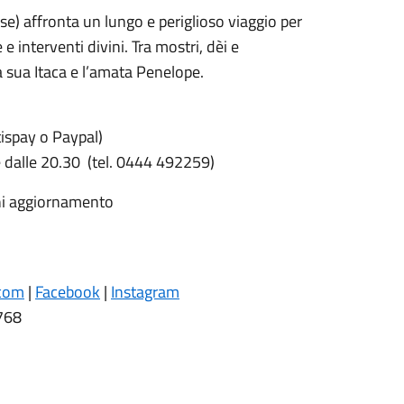
se) affronta un lungo e periglioso viaggio per
e interventi divini. Tra mostri, dèi e
a sua Itaca e l’amata Penelope.
spay o Paypal)
ire dalle 20.30 (tel. 0444 492259)
gni aggiornamento
.com
|
Facebook
|
Instagram
768