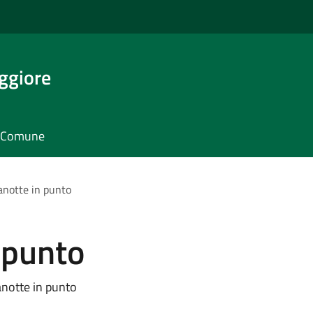
ggiore
il Comune
notte in punto
 punto
notte in punto