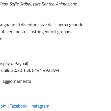
Kaas, Sofie Gråbøl, Lars Ranthe. Animazione.
 sognano di diventare star del cinema girando
anti veri mostri, costringendo il gruppo a
os.
spay o Paypal)
ire dalle 20.30 (tel. 0444 492259)
gni aggiornamento
.com
|
Facebook
|
Instagram