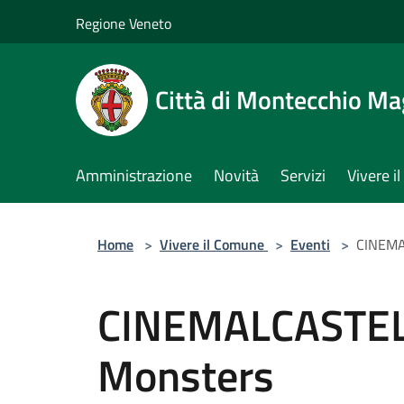
Salta al contenuto principale
Regione Veneto
Città di Montecchio Ma
Amministrazione
Novità
Servizi
Vivere 
Home
>
Vivere il Comune
>
Eventi
>
CINEMA
CINEMALCASTEL
Monsters