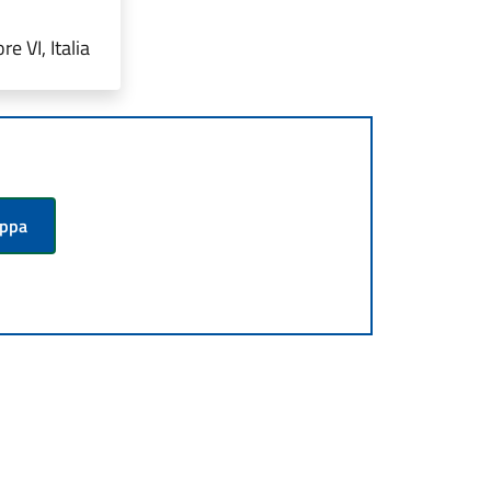
e VI, Italia
appa