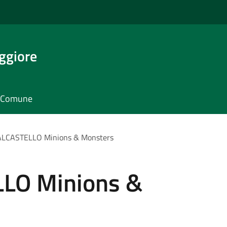
ggiore
il Comune
LCASTELLO Minions & Monsters
LO Minions &