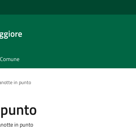
ggiore
il Comune
notte in punto
 punto
notte in punto